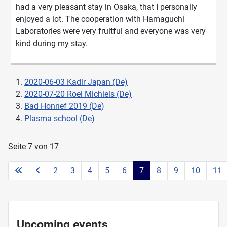
had a very pleasant stay in Osaka, that I personally
enjoyed a lot. The cooperation with Hamaguchi
Laboratories were very fruitful and everyone was very
kind during my stay.
2020-06-03 Kadir Japan (De)
2020-07-20 Roel Michiels (De)
Bad Honnef 2019 (De)
Plasma school (De)
Seite 7 von 17
2
3
4
5
6
7
8
9
10
11
Upcoming events